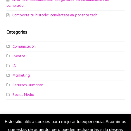
cambiado
Comparte tu historia: conviértete en ponente tech
Categories
Comunicación
Eventos
IA
Marketing
Recursos Humanos
Social Media
Este sitio utiliza cookies para mejorar tu experiencia. Asumimos
←
15 libros de Comunicación,
Sé activo, hagas lo que hagas
que estás de acuerdo, pero puedes rechazarlas si lo deseas