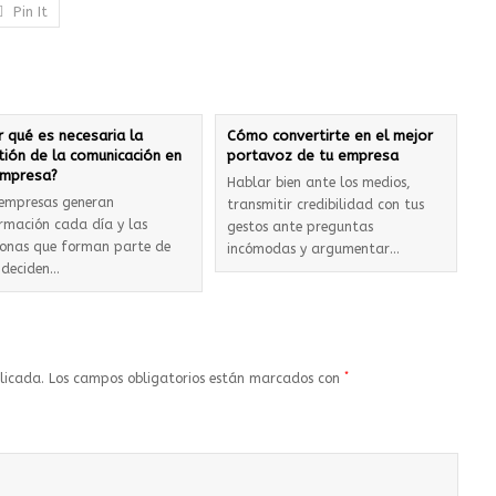
Pin It
r qué es necesaria la
Cómo convertirte en el mejor
tión de la comunicación en
portavoz de tu empresa
empresa?
Hablar bien ante los medios,
 empresas generan
transmitir credibilidad con tus
rmación cada día y las
gestos ante preguntas
sonas que forman parte de
incómodas y argumentar…
 deciden…
*
licada.
Los campos obligatorios están marcados con