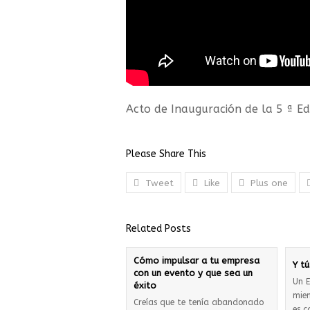
Acto de Inauguración de la 5 ª Ed
Please Share This
Tweet
Like
Plus one
Related Posts
Cómo impulsar a tu empresa
Y t
con un evento y que sea un
Un 
éxito
mien
Creías que te tenía abandonado
es c