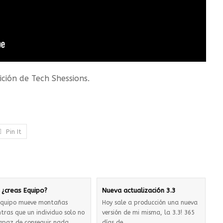
ición de Tech Shessions.
Pin It
ú ¿creas Equipo?
Nueva actualización 3.3
Equipo mueve montañas
Hoy sale a producción una nueva
tras que un individuo solo no
versión de mi misma, la 3.3! 365
apaz de conseguir nada.
días de…