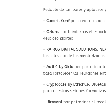
Redoble de tambores y aplausos 
–
Commit Conf
por crear e impuls
–
Celonis
por brindarnos el espaci
delicioso picoteo.
–
KAIROS DIGITAL SOLUTIONS
,
NEX
las salas donde las mentorizadas 
–
Auth0 by Okta
por patrocinar la
para fortalecer las relaciones ent
–
Cryptocafe by Ethichub
,
Bluetab
para nuestras sesiones formativas
–
Bravent
por patrocinar el regal